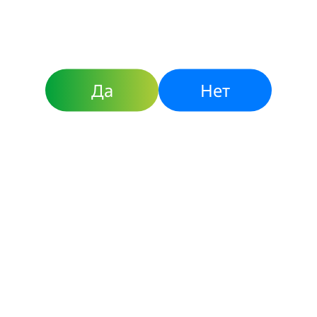
Да
Нет
Пантенол-Тева, крем 5% 35г
Кожа
Подробнее