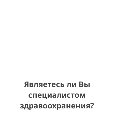
Аллергия
Кожа
Антибиотики
Вестибулярный аппарат
Эректильная дисфункция
Кардио
Противогрибковые
ЖКТ
Боль в мышцах и суставах
Простуда и кашель
Пантенол-Тева, крем 5% 100г
Кожа
Являетесь ли Вы
специалистом
Подробнее
здравоохранения?